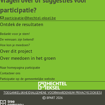
Vragen over of suggesties voor
participatie?
participatie@hechtel-eksel.be
Ontdek de resultaten
Bedankt voor je stem!
De winnaars zijn bekend!
Hoe kon je meedoen?
Over dit project
Over meedoen in het groen
Naar homepagina participatie
Contacteer ons
Participatie op de gemeentelijke website
|
|
|
|
TOEGANKELIJKHEID
ALGEMENE VOORWAARDEN
UW PRIVACY
COOKIES
BPART 2026