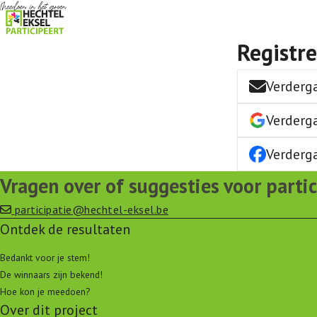
Registr
Verderg
Verderg
Verderg
Vragen over of suggesties voor partic
participatie@hechtel-eksel.be
Ontdek de resultaten
Bedankt voor je stem!
De winnaars zijn bekend!
Hoe kon je meedoen?
Over dit project