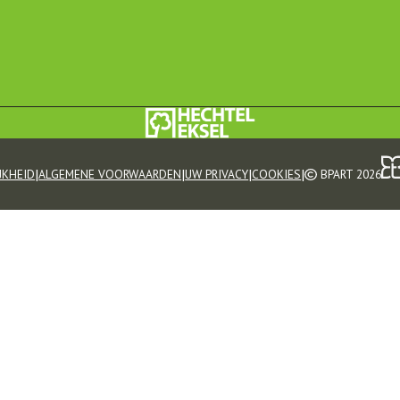
|
|
|
|
JKHEID
ALGEMENE VOORWAARDEN
UW PRIVACY
COOKIES
BPART 2026