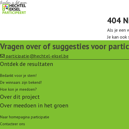
404 N
Als je een 
Je kan ook
Vragen over of suggesties voor partic
participatie@hechtel-eksel.be
Ontdek de resultaten
Bedankt voor je stem!
De winnaars zijn bekend!
Hoe kon je meedoen?
Over dit project
Over meedoen in het groen
Naar homepagina participatie
Contacteer ons